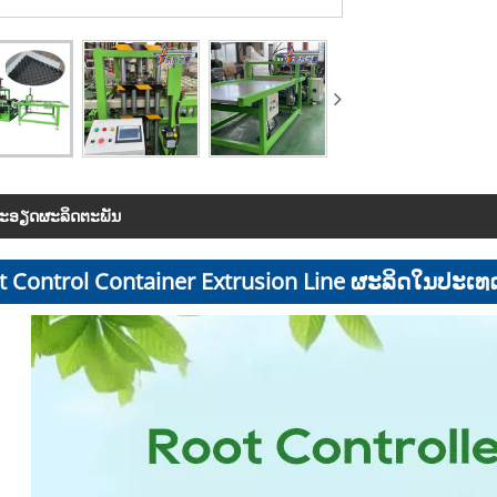
​ອຽດ​ຜະ​ລິດ​ຕະ​ພັນ
t Control Container Extrusion Line ຜະລິດໃນປະເທ