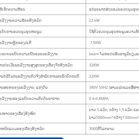
ິທີເຮັດຄວາມຮ້ອນ
ແຕ່ລະພາກສ່ວນແມ່ນຄວບຄຸມອຸນ
ະລັງງານຄວາມຮ້ອນທັງຫມົດ
22 kW
​ບົບ​ການ​ຄວບ​ຄຸມ​ອຸນ​ຫະ​ພູມ​
ໃຊ້ຕົວຄວບຄຸມອຸນຫະພູມຄວາມຮ້ອ
ະລັງງານຫຼັກຂອງມໍເຕີ
7.5KW
ູບແບບລະບົບຄວາມເຢັນແລະພະລັງງານ
beam ໂລຫະປະສົມອາລູມິນຽມແມ່ນ
ານປະເມີນພະລັງງານສູງສຸດຂອງເຄື່ອງຈັກທັງຫມົດ
32KW
ານບໍລິໂພກພະລັງງານຕົວຈິງສໍາລັບການຜະລິດປົກກະຕິ
22KW
ານສະຫນອງພະລັງງານ, ແຮງດັນ
380V 50HZ (ສາມເຟດແລະສີ່ສາ
ະລັງງານຂອງລະບົບຄວາມກົດດັນອາກາດ
0.4-0.8MPA
ຍາວ 5 ແມັດ, ກວ້າງ 1,5 ແມັດ ແລ
ະໜາດຂອງເຄື່ອງທັງໝົດ
ຍາວ5000mm*ກວ້າງ1500mm
້ໍາຫນັກລວມຂອງເຄື່ອງທັງຫມົດ
3000ກິ​ໂລກ​ຣາມ