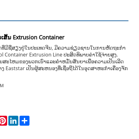
ເສັ້ນ Extrusion Container
ລິດທີ່ມີຊື່ສຽງຢູ່ໃນປະເທດຈີນ, ມີຄວາມຊ່ຽວຊານໃນການຫັດຖະກໍາ
l Container Extrusion Line ປະສິດທິພາບຄ່າໃຊ້ຈ່າຍສູງ.
ທັນສະໄຫມຂອງພວກເຮົາແລະຄໍາຫມັ້ນສັນຍາເພື່ອຄວາມເປັນເລີດ
 Eaststar ເປັນຜູ້ສະຫນອງທີ່ເຊື່ອຖືໄດ້ໃນອຸດສາຫະກໍາເຄື່ອງຈັກ
MM
hatsApp
Pinterest
LinkedIn
Share