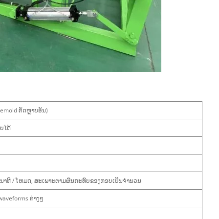
lemold ຕັດຫຼາຍອັນ)
ບໄດ້
ິນາທີ / ໂຫມດ, ສະເພາະຕາມຜົນກະທົບຂອງກອບເປັນຈໍານວນ
waveforms ຕ່າງໆ