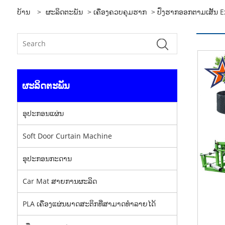
ບ້ານ
>
ຜະລິດຕະພັນ
>
ເຄື່ອງຄວບຄຸມຮາກ
> ປົ່ງຮາກອອກຕາມເສັ້ນ E
ຜະລິດຕະພັນ
ອຸປະກອນແຜ່ນ
Soft Door Curtain Machine
ອຸປະກອນກະດານ
Car Mat ສາຍການຜະລິດ
PLA ເຄື່ອງແຜ່ນພາດສະຕິກທີ່ສາມາດທໍາລາຍໄດ້