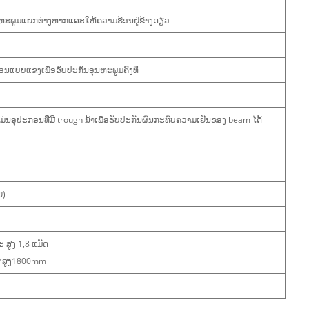
ຫະພູມແຍກຕ່າງຫາກແລະໃຫ້ຄວາມຮ້ອນຢູ່ຂ້າງດຽວ
ນແບບແຂງເພື່ອຮັບປະກັນອຸນຫະພູມຄົງທີ່
ອຸປະກອນທີ່ມີ trough ນ້ໍາເພື່ອຮັບປະກັນຜົນກະທົບຄວາມເຢັນຂອງ beam ໄດ້
ຍ)
ະ ສູງ 1,8 ແມັດ
*ສູງ1800mm