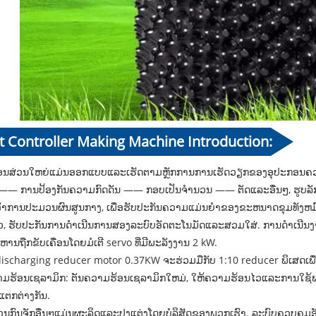
t Controller Making Machine Introduction:
ກອນສ່ວນໃຫຍ່ແມ່ນອອກແບບແລະເຮັດຕາມຫຼັກການການເຮັດວຽກຂອງອຸປະກອນຄ
—— ການປ້ອງກັນຄວາມກົດດັນ —— ກອບເປັນຈໍານວນ —— ຕັດແລະອື່ນໆ, ຮູບລັ
ອົາການປະມວນຜົນສູນກາງ, ເພື່ອຮັບປະກັນຄວາມແມ່ນຍໍາຂອງຂະຫນາດຂຸມທັງຫ
ົວ, ຮັບປະກັນການດໍາເນີນການສອງລະບົບອັດຕະໂນມັດແລະສວມໃສ່. ການດໍາເນີນງ
າຫານຖືກຂັບເຄື່ອນໂດຍມໍເຕີ servo ທີ່ມີພະລັງງານ 2 kW.
discharging reducer motor 0.37KW ຈະຮ່ວມມືກັບ 1:10 reducer ພິເສດເ
ວາມຮ້ອນເຊລາມິກ: ຕັນຄວາມຮ້ອນເຊລາມິກໃຫມ່, ໃຫ້ຄວາມຮ້ອນໄວແລະການໃຊ້ພ
່ແຕກຕ່າງກັນ.
ວນກົນຈັກອື່ນໆແມ່ນຜະລິດແລະປຸງແຕ່ງໂດຍບໍລິສັດຂອງພວກເຮົາ. ລະບົບຄວບຄຸມ