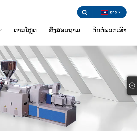
ລາວ
ດາວໂຫຼດ
ສົ່ງສອບຖາມ
ຕິດຕໍ່ພວກເຮົາ