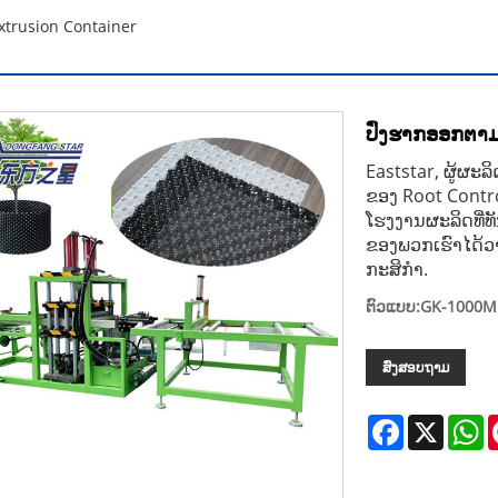
xtrusion Container
ປົ່ງຮາກອອກຕາມ
Eaststar, ຜູ້ຜະ
ຂອງ Root Contro
ໂຮງງານຜະລິດທີ່
ຂອງພວກເຮົາໄດ້ວາງ
ກະສິກໍາ.
ຕົວແບບ:GK-1000
ສົ່ງສອບຖາມ
Facebook
X
W