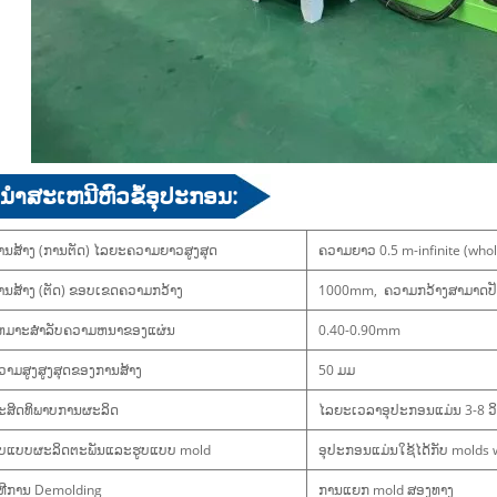
ໍາ​ສະ​ເຫນີ​ຫົວ​ຂໍ້​ອຸ​ປະ​ກອນ​:
ານສ້າງ (ການຕັດ) ໄລຍະຄວາມຍາວສູງສຸດ
ຄວາມຍາວ 0.5 m-infinite (who
ານສ້າງ (ຕັດ) ຂອບເຂດຄວາມກວ້າງ
1000mm, ຄວາມກວ້າງສາມາດປັ
ຫມາະສໍາລັບຄວາມຫນາຂອງແຜ່ນ
0.40-0.90mm
ວາມສູງສູງສຸດຂອງການສ້າງ
50 ມມ
ະສິດທິພາບການຜະລິດ
ໄລຍະເວລາອຸປະກອນແມ່ນ 3-8 ວ
ູບແບບຜະລິດຕະພັນແລະຮູບແບບ mold
ອຸປະກອນແມ່ນໃຊ້ໄດ້ກັບ molds 
ິທີການ Demolding
ການແຍກ mold ສອງທາງ