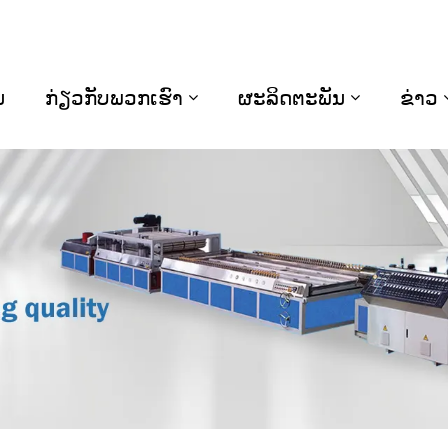
ນ
ກ່ຽວກັບພວກເຮົາ
ຜະລິດຕະພັນ
ຂ່າວ