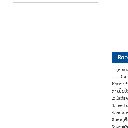
Roo
1. ອຸປະ
—— ກົດ 
ຮັບຮອງເ
ການປິ່ນປ
2: ມໍເຕີອ
3: feed 
4: ຕັນຄ
ວັດສະດຸທີ
5: ພາກສ່