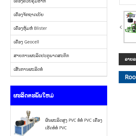
ເຄື່ອງຄວບຄຸມຮາກ
ເຄື່ອງຈັກຖາດເບ້ຍ
ເຄື່ອງຫຸ້ມຫໍ່ Blister
ເຄື່ອງ Geocell
ສາຍການຜະລິດປະຕູພາດສະຕິກ
ລາຍ​ລະ
ເສັ້ນການຜະລິດທໍ່
Roo
ຜະລິດຕະພັນໃຫມ່
ຜົນຜະລິດສູງ PVC ທໍ່ທໍ່ PVC ເຄື່ອງ
ເຮັດທໍ່ທໍ່ PVC