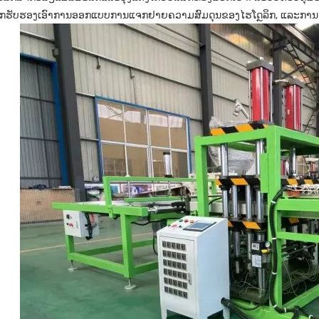
ອງຈັກຮັບຮອງເອົາການອອກແບບການແຈກຢາຍຄວາມສົມດຸນຂອງໄຮໂດຼລິກ, ແລະການ