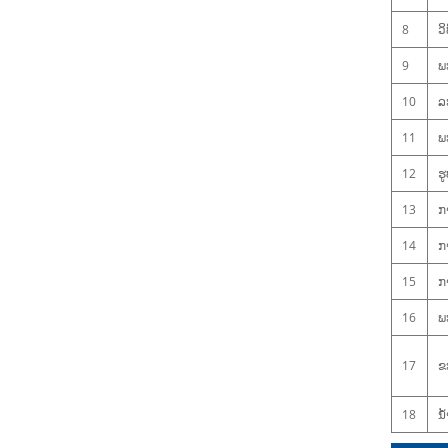
8
ວ
9
ພ
10
ລະ
11
ພ
12
ຮ
13
ກ
14
ກ
15
ກ
16
ພ
17
ຂ
18
ນ