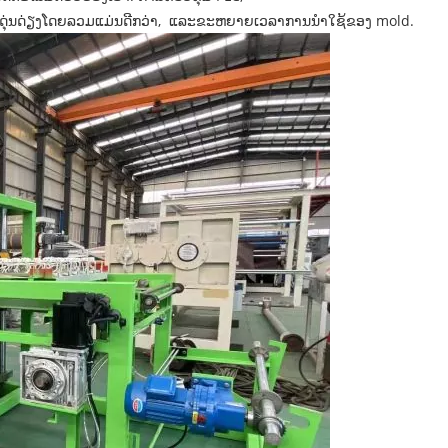
ດຸ່ນດ່ຽງໂດຍລວມແມ່ນດີກວ່າ, ແລະຂະຫຍາຍເວລາການນໍາໃຊ້ຂອງ mold.