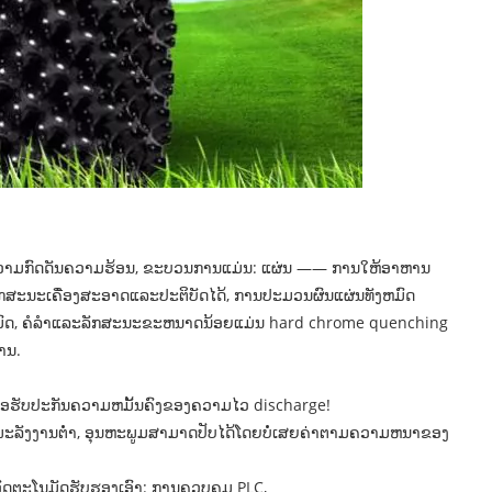
ວາມກົດດັນຄວາມຮ້ອນ, ຂະບວນການແມ່ນ: ແຜ່ນ —— ການໃຫ້ອາຫານ
ກສະນະເຄື່ອງສະອາດແລະປະຕິບັດໄດ້, ການປະມວນຜົນແຜ່ນທັງຫມົດ
ມົດ, ຄໍລໍາແລະລັກສະນະຂະຫນາດນ້ອຍແມ່ນ hard chrome quenching
ານ.
ພື່ອຮັບປະກັນຄວາມຫມັ້ນຄົງຂອງຄວາມໄວ discharge!
ະລັງງານຕ່ໍາ, ອຸນຫະພູມສາມາດປັບໄດ້ໂດຍບໍ່ເສຍຄ່າຕາມຄວາມຫນາຂອງ
ອັດຕະໂນມັດຮັບຮອງເອົາ: ການຄວບຄຸມ PLC,