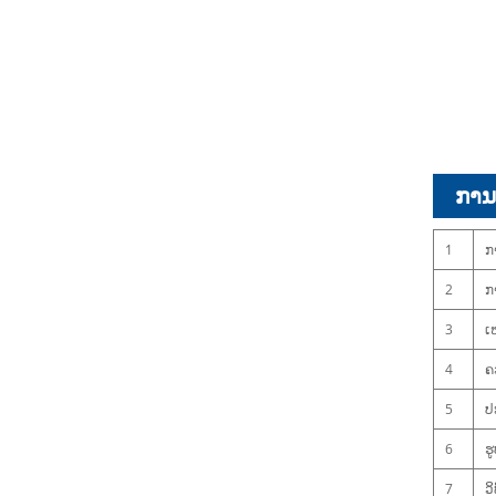
ການ​ນ
1
ກ
2
ກ
3
ເ
4
ຄ
5
ປ
6
ຮ
7
ວ