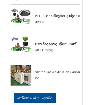
PET PS ຮາກເຄື່ອງຄວບຄຸມຕູ້ຄອນ
ເທນເນີ
ຮາກເຄື່ອງຄວບຄຸມຕູ້ຄອນເທນເນີ
Air Pruning
ອຸປະກອນການ extrusion ເພດານ
PVC
ຜະລິດຕະພັນໃຫມ່ທັງຫມົດ