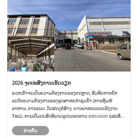
2026 ຈຸດປະສົງການເຮັດວຽກ
ພວກເຮົາຈະເປັນຄວາມຕ້ອງການຂອງຕະຫຼາດ, ສົມທົບການຍົກ
ລະດັບຄວາມຕ້ອງການຂອງອຸດສາຫະກໍາລຸ່ມນ້ໍາ (ການຫຸ້ມຫໍ່
ອາຫານ, ການແພດ, ວັດສະດຸກໍ່ສ້າງ, ຍານພາຫະນະພະລັງງານ
ໃຫມ່), ການເພີ່ມປະສິດທິພາບອຸປະກອນການ extrusion ແຜ່ນທີ່ມີ
ຢູ່ແລ້ວ, ແລະນໍາໃຊ້ອຸປະກອນ extrusion ແຜ່ນສູງເພື່ອສ້າງ
ອ່ານ​ຕື່ມ
ປະໂຫຍດດ້ານການແຂ່ງຂັນທີ່ແຕກຕ່າງກັນ.