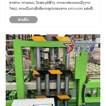
ອາຫານ, ການແພດ, ວັດສະດຸກໍ່ສ້າງ, ຍານພາຫະນະພະລັງງານ
ໃຫມ່), ການເພີ່ມປະສິດທິພາບອຸປະກອນການ extrusion ແຜ່ນທີ່ມີ
ຢູ່ແລ້ວ, ແລະນໍາໃຊ້ອຸປະກອນ extrusion ແຜ່ນສູງເພື່ອສ້າງ
ອ່ານ​ຕື່ມ
ປະໂຫຍດດ້ານການແຂ່ງຂັນທີ່ແຕກຕ່າງກັນ.