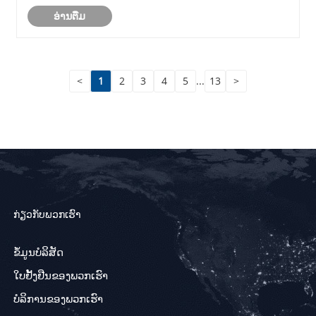
ຄວບຄຸມອັດຕະໂນມັດເພື່ອຜະລິດເປັນເອກະພາບ, ແຜ່ນເງົາສູງ (ເຖິງ
ອ່ານ​ຕື່ມ
1200mm ກວ້າງ, 1-6mm) ປະສິດທິພາບສູງສຸດ. ຄົ້ນ......
<
1
2
3
4
5
...
13
>
ກ່ຽວກັບພວກເຮົາ
ຂໍ້ມູນບໍລິສັດ
ໃບຢັ້ງຢືນຂອງພວກເຮົາ
ບໍລິການຂອງພວກເຮົາ