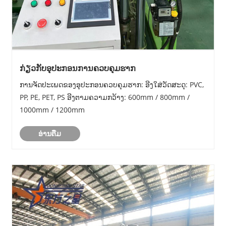
ກ່ຽວກັບອຸປະກອນການຄວບຄຸມຮາກ
ການຈັດປະເພດຂອງອຸປະກອນຄວບຄຸມຮາກ: ອີງໃສ່ວັດສະດຸ: PVC,
PP, PE, PET, PS ອີງຕາມຄວາມກວ້າງ: 600mm / 800mm /
1000mm / 1200mm
ອ່ານ​ຕື່ມ