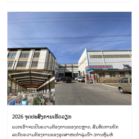
2026 ຈຸດປະສົງການເຮັດວຽກ
ພວກເຮົາຈະເປັນຄວາມຕ້ອງການຂອງຕະຫຼາດ, ສົມທົບການຍົກ
ລະດັບຄວາມຕ້ອງການຂອງອຸດສາຫະກໍາລຸ່ມນ້ໍາ (ການຫຸ້ມຫໍ່