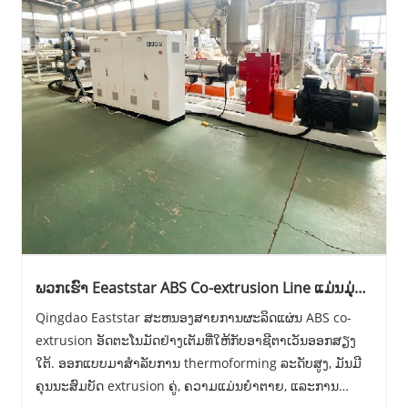
ພວກເຮົາ Eeaststar ABS Co-extrusion Line ແມ່ນມຸ່ງ
ຫນ້າໄປຍັງອາຊີຕາເວັນອອກສຽງໃຕ້!
Qingdao Eaststar ສະຫນອງສາຍການຜະລິດແຜ່ນ ABS co-
extrusion ອັດຕະໂນມັດຢ່າງເຕັມທີ່ໃຫ້ກັບອາຊີຕາເວັນອອກສຽງ
ໃຕ້. ອອກແບບມາສໍາລັບການ thermoforming ລະດັບສູງ, ມັນມີ
ຄຸນນະສົມບັດ extrusion ຄູ່, ຄວາມແມ່ນຍໍາຕາຍ, ແລະການ