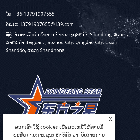
ໂທ: +86-13791907655
ອີເມວ: 13791907655@139.com
ທີ່ຢູ່: ທິດຕາເວັນຕົກໃນຕອນທ້າຍຂອງຖະຫນົນ Shandong, ສວນອຸດ
ສາຫະກໍາ Beiguan, Jiaozhou City, Qingdao City, ແຂວງ
Shanddo, ແຂວງ Shandnong
X
ພວກເຮົາໃຊ້ cookies ເພື່ອສະເຫນີໃຫ້ທ່ານມີ
ປະສົບການການຊອກຫາທີ່ດີກວ່າ, ວິເຄາະການ