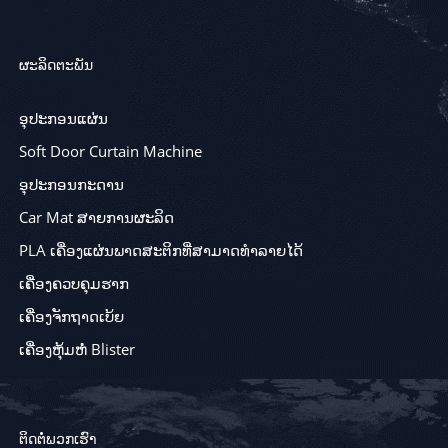
ຜະລິດຕະພັນ
ອຸປະກອນແຜ່ນ
Soft Door Curtain Machine
ອຸປະກອນກະດານ
Car Mat ສາຍການຜະລິດ
PLA ເຄື່ອງແຜ່ນພາດສະຕິກທີ່ສາມາດທໍາລາຍໄດ້
ເຄື່ອງຄວບຄຸມຮາກ
ເຄື່ອງຈັກຖາດເບ້ຍ
ເຄື່ອງຫຸ້ມຫໍ່ Blister
ຕິດຕໍ່ພວກເຮົາ