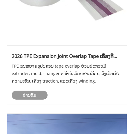
2026 TPE Expansion Joint Overlap Tape ເຄື່ອງທີ່
ຂາຍຮ້ອນ
TPE ຂະຫຍາຍອຸປະກອນ tape overlap ຮ່ວມປະກອບມີ
extruder, mold, changer ຫນ້າຈໍ, ມ້ວນສາມມ້ວນ, ວົງເລັບເຮັດ
ຄວາມເຢັນ, ເຄື່ອງ traction, ແລະເຄື່ອງ winding.
ອ່ານ​ຕື່ມ