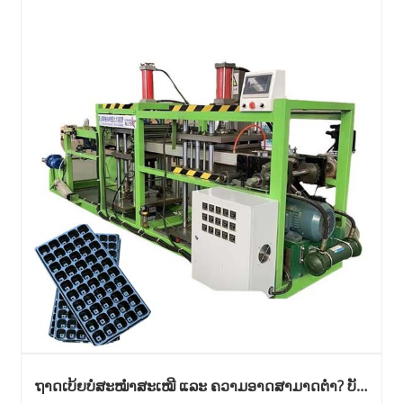
ຖາດເບ້ຍບໍ່ສະໝໍ່າສະເໝີ ແລະ ຄວາມອາດສາມາດຕ່ຳ? ບັນ