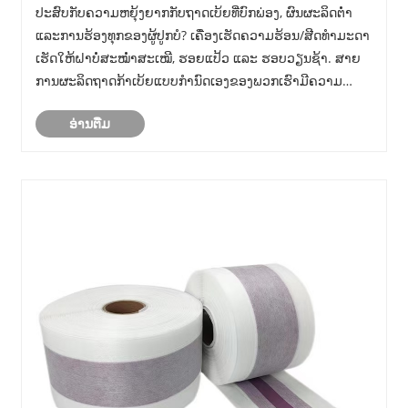
ຫາທັງຫມົດໄດ້ຮັບການແກ້ໄຂ. - ຂ່າວ - Qingdao
ປະສົບກັບຄວາມຫຍຸ້ງຍາກກັບຖາດເບ້ຍທີ່ບົກພ່ອງ, ຜົນຜະລິດຕໍ່າ
Eaststar Plastic Machinery Co., Ltd.
ແລະການຮ້ອງທຸກຂອງຜູ້ປູກບໍ? ເຄື່ອງເຮັດຄວາມຮ້ອນ/ສີດທຳມະດາ
ເຮັດໃຫ້ຝາບໍ່ສະໝໍ່າສະເໝີ, ຮອຍແປ້ວ ແລະ ຮອບວຽນຊ້າ. ສາຍ
ການຜະລິດຖາດກ້າເບ້ຍແບບກຳນົດເອງຂອງພວກເຮົາມີຄວາມ
ກົດດັນຢູ່ຕາມໂກນທີ່ຊັດເຈນ, ການປ່ຽນແມ່ພິມໄວ 12 ນາທີ, ຄວາມ
ອ່ານ​ຕື່ມ
ເຢັນທີ່ເປັນເອກະພາບ ແລະສະກູໂລຫະປະສົມທີ່ຮອງ......