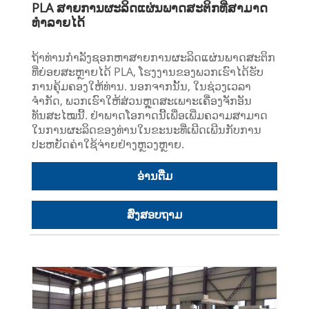
PLA ສາຍການຜະລິດແຜ່ນພາດສະຕິກທີ່ສາມາດ
ທໍາລາຍໄດ້
ຖ້າທ່ານກໍາລັງຊອກຫາສາຍການຜະລິດແຜ່ນພາດສະຕິກ
ທີ່ຍ່ອຍສະຫຼາຍໄດ້ PLA, ໂຮງງານຂອງພວກເຮົາໄດ້ຮັບ
ການຄຸ້ມຄອງໃຫ້ທ່ານ. ນອກຈາກນັ້ນ, ໃນຊ່ວງເວລາ
ຈຳກັດ, ພວກເຮົາໃຫ້ສ່ວນຫຼຸດສະເພາະເຄື່ອງຈັກອັນ
ທັນສະໄໝນີ້. ຢ່າພາດໂອກາດນີ້ເພື່ອເພີ່ມຄວາມສາມາດ
ໃນການຜະລິດຂອງທ່ານໃນຂະນະທີ່ເພີດເພີນກັບການ
ປະຫຍັດຄ່າໃຊ້ຈ່າຍຢ່າງຫຼວງຫຼາຍ.
ອ່ານ​ຕື່ມ
ສົ່ງສອບຖາມ