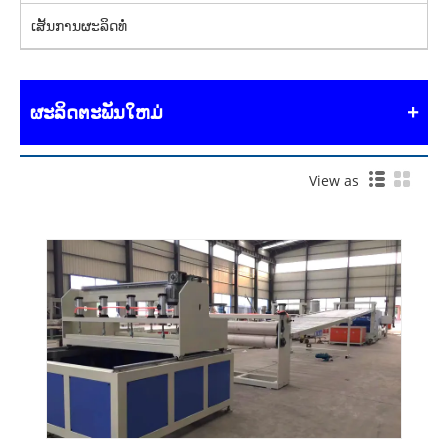
ເສັ້ນການຜະລິດທໍ່
ຜະລິດຕະພັນໃຫມ່
View as