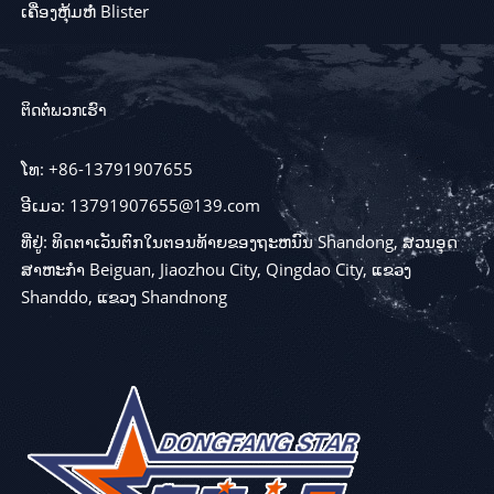
ເຄື່ອງຫຸ້ມຫໍ່ Blister
ຕິດຕໍ່ພວກເຮົາ
ໂທ: +86-13791907655
ອີເມວ: 13791907655@139.com
ທີ່ຢູ່: ທິດຕາເວັນຕົກໃນຕອນທ້າຍຂອງຖະຫນົນ Shandong, ສວນອຸດ
ສາຫະກໍາ Beiguan, Jiaozhou City, Qingdao City, ແຂວງ
Shanddo, ແຂວງ Shandnong