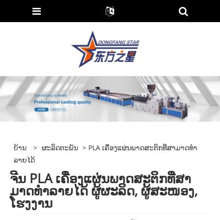
ບ້ານ
>
ຜະລິດຕະພັນ
> PLA ເຄື່ອງແຜ່ນພາດສະຕິກທີ່ສາມາດທໍາ
ລາຍໄດ້
ຈີນ PLA ເຄື່ອງແຜ່ນພາດສະຕິກທີ່ສາ
ມາດທໍາລາຍໄດ້ ຜູ້ຜະລິດ, ຜູ້ສະໜອງ,
ໂຮງງານ