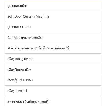
ອຸປະກອນແຜ່ນ
Soft Door Curtain Machine
ອຸປະກອນກະດານ
Car Mat ສາຍການຜະລິດ
PLA ເຄື່ອງແຜ່ນພາດສະຕິກທີ່ສາມາດທໍາລາຍໄດ້
ເຄື່ອງຄວບຄຸມຮາກ
ເຄື່ອງຈັກຖາດເບ້ຍ
ເຄື່ອງຫຸ້ມຫໍ່ Blister
ເຄື່ອງ Geocell
ສາຍການຜະລິດປະຕູພາດສະຕິກ