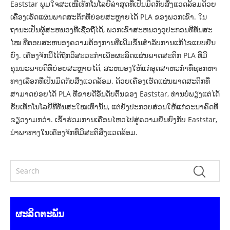
Eaststar ພູມໃຈສະເໜີເທັກໂນໂລຍີລ່າສຸດທີ່ເປັນມິດກັບສິ່ງແວດລ້ອມດ້ວຍ
ເຄື່ອງເຮັດແຜ່ນພາດສະຕິກທີ່ຍ່ອຍສະຫຼາຍໄດ້ PLA ຂອງພວກເຂົາ. ໃນ
ຖານະເປັນຜູ້ສະຫນອງທີ່ເຊື່ອຖືໄດ້, ພວກເຂົາສະຫນອງອຸປະກອນທີ່ທັນສະ
ໄໝ ທີ່ຕອບສະຫນອງຄວາມຕ້ອງການທີ່ເພີ່ມຂຶ້ນສໍາລັບການແກ້ໄຂແບບຍືນ
ຍົງ. ເຄື່ອງຈັກນີ້ໄດ້ຖືກວິສະວະກໍາເພື່ອຜະລິດແຜ່ນພາດສະຕິກ PLA ທີ່ມີ
ຄຸນນະພາບດີທີ່ຍ່ອຍສະຫຼາຍໄດ້, ສະຫນອງໃຫ້ແກ່ອຸດສາຫະກໍາທີ່ຊອກຫາ
ທາງເລືອກທີ່ເປັນມິດກັບສິ່ງແວດລ້ອມ. ດ້ວຍເຄື່ອງເຮັດແຜ່ນພາດສະຕິກທີ່
ສາມາດຍ່ອຍໄດ້ PLA ທີ່ຂາຍດີອັນດັບຕົ້ນຂອງ Eaststar, ທ່ານບໍ່ພຽງແຕ່ໄດ້
ຮັບເທັກໂນໂລຍີທີ່ທັນສະໃໝເທົ່ານັ້ນ, ແຕ່ຍັງປະກອບສ່ວນໃຫ້ແກ່ອະນາຄົດທີ່
ຂຽວງາມກວ່າ. ເຂົ້າຮ່ວມການເຄື່ອນໄຫວໄປສູ່ຄວາມຍືນຍົງກັບ Eaststar,
ນໍາພາທາງໃນເຄື່ອງຈັກທີ່ມີສະຕິສິ່ງແວດລ້ອມ.
ຜະລິດຕະພັນ