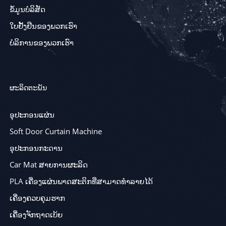
ຂໍ້ມູນບໍລິສັດ
ໃບຢັ້ງຢືນຂອງພວກເຮົາ
ບໍລິການຂອງພວກເຮົາ
ຜະລິດຕະພັນ
ອຸປະກອນແຜ່ນ
Soft Door Curtain Machine
ອຸປະກອນກະດານ
Car Mat ສາຍການຜະລິດ
PLA ເຄື່ອງແຜ່ນພາດສະຕິກທີ່ສາມາດທໍາລາຍໄດ້
ເຄື່ອງຄວບຄຸມຮາກ
ເຄື່ອງຈັກຖາດເບ້ຍ