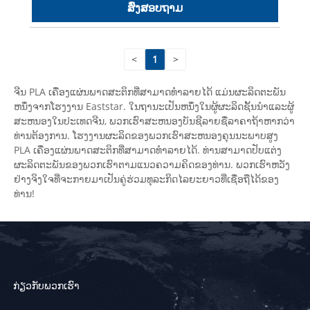
ສົ່ງສອບຖາມ
<
1
>
ຈີນ PLA ເຄື່ອງແຜ່ນພາດສະຕິກທີ່ສາມາດທໍາລາຍໄດ້ ແມ່ນຜະລິດຕະພັນ
ຫນຶ່ງຈາກໂຮງງານ Eaststar. ໃນຖານະເປັນຫນຶ່ງໃນຜູ້ຜະລິດຊັ້ນນໍາແລະຜູ້
ສະຫນອງໃນປະເທດຈີນ, ພວກເຮົາສະຫນອງບັນຊີລາຍຊື່ລາຄາຖ້າຫາກວ່າ
ທ່ານຕ້ອງການ. ໂຮງງານຜະລິດຂອງພວກເຮົາສະຫນອງຄຸນນະພາບສູງ
PLA ເຄື່ອງແຜ່ນພາດສະຕິກທີ່ສາມາດທໍາລາຍໄດ້. ທ່ານສາມາດປັບແຕ່ງ
ຜະລິດຕະພັນຂອງພວກເຮົາຕາມແນວຄວາມຄິດຂອງທ່ານ. ພວກເຮົາຫວັງ
ຢ່າງຈິງໃຈທີ່ຈະກາຍມາເປັນຄູ່ຮ່ວມທຸລະກິດໄລຍະຍາວທີ່ເຊື່ອຖືໄດ້ຂອງ
ທ່ານ!
ກ່ຽວກັບພວກເຮົາ