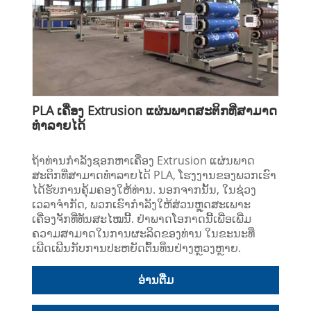
PLA ເຄື່ອງ Extrusion ແຜ່ນພາດສະຕິກທີ່ສາມາດ
ທໍາລາຍໄດ້
ຖ້າທ່ານກໍາລັງຊອກຫາເຄື່ອງ Extrusion ແຜ່ນພາດ
ສະຕິກທີ່ສາມາດທໍາລາຍໄດ້ PLA, ໂຮງງານຂອງພວກເຮົາ
ໄດ້ຮັບການຄຸ້ມຄອງໃຫ້ທ່ານ. ນອກຈາກນັ້ນ, ໃນຊ່ວງ
ເວລາຈຳກັດ, ພວກເຮົາກຳລັງໃຫ້ສ່ວນຫຼຸດສະເພາະ
ເຄື່ອງຈັກທີ່ທັນສະໄໝນີ້. ຢ່າພາດໂອກາດນີ້ເພື່ອເພີ່ມ
ຄວາມສາມາດໃນການຜະລິດຂອງທ່ານ ໃນຂະນະທີ່
ເພີດເພີນກັບການປະຫຍັດຕົ້ນທຶນຢ່າງຫຼວງຫຼາຍ.
ອ່ານ​ຕື່ມ