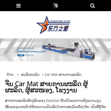
ບ້ານ
>
ຜະລິດຕະພັນ
> Car Mat ສາຍການຜະລິດ
ຈີນ Car Mat ສາຍການຜະລິດ ຜູ້
ຜະລິດ, ຜູ້ສະໜອງ, ໂຮງງານ
ສາຍການຜະລິດຜ້າປູລົດຂອງ Eaststar ຢືນເປັນພະຍານເຖິງຄວາມມຸ່ງ
ໝັ້ນຂອງພວກເຂົາຕໍ່ກັບຄວາມເປັນເລີດໃນການຜະລິດເຄື່ອງຈັກ. ເປັນທີ່ຮູ້ຈັກ