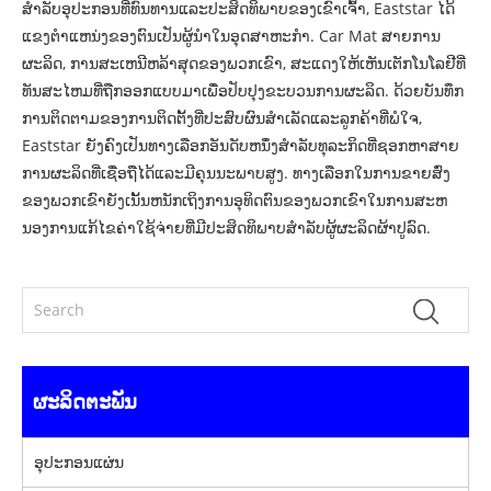
ສໍາລັບອຸປະກອນທີ່ທົນທານແລະປະສິດທິພາບຂອງເຂົາເຈົ້າ, Eaststar ໄດ້
ແຂງຕໍາແຫນ່ງຂອງຕົນເປັນຜູ້ນໍາໃນອຸດສາຫະກໍາ. Car Mat ສາຍການ
ຜະລິດ, ການສະເຫນີຫລ້າສຸດຂອງພວກເຂົາ, ສະແດງໃຫ້ເຫັນເຕັກໂນໂລຢີທີ່
ທັນສະໄຫມທີ່ຖືກອອກແບບມາເພື່ອປັບປຸງຂະບວນການຜະລິດ. ດ້ວຍບັນທຶກ
ການຕິດຕາມຂອງການຕິດຕັ້ງທີ່ປະສົບຜົນສໍາເລັດແລະລູກຄ້າທີ່ພໍໃຈ,
Eaststar ຍັງຄົງເປັນທາງເລືອກອັນດັບຫນຶ່ງສໍາລັບທຸລະກິດທີ່ຊອກຫາສາຍ
ການຜະລິດທີ່ເຊື່ອຖືໄດ້ແລະມີຄຸນນະພາບສູງ. ທາງເລືອກໃນການຂາຍສົ່ງ
ຂອງພວກເຂົາຍັງເນັ້ນຫນັກເຖິງການອຸທິດຕົນຂອງພວກເຂົາໃນການສະຫ
ນອງການແກ້ໄຂຄ່າໃຊ້ຈ່າຍທີ່ມີປະສິດທິພາບສໍາລັບຜູ້ຜະລິດຜ້າປູລົດ.
ຜະລິດຕະພັນ
ອຸປະກອນແຜ່ນ