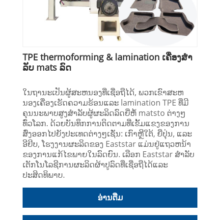
TPE thermoforming & lamination ເຄື່ອງສໍາ
ລັບ mats ລົດ
ໃນຖານະເປັນຜູ້ສະຫນອງທີ່ເຊື່ອຖືໄດ້, ພວກເຂົາສະຫ
ນອງເຄື່ອງເຮັດຄວາມຮ້ອນແລະ lamination TPE ທີ່ມີ
ຄຸນນະພາບສູງສໍາລັບຜູ້ຜະລິດລົດຍີ່ຫໍ້ matsto ຕ່າງໆ
ທົ່ວໂລກ. ດ້ວຍບັນທຶກການຕິດຕາມທີ່ເຂັ້ມແຂງຂອງການ
ສົ່ງອອກໄປຍັງປະເທດຕ່າງໆເຊັ່ນ: ເກົາຫຼີໃຕ້, ຍີ່ປຸ່ນ, ແລະ
ອີຢິບ, ໂຮງງານຜະລິດຂອງ Eaststar ແມ່ນຢູ່ແຖວຫນ້າ
ຂອງການແກ້ໄຂພາຍໃນລົດຍົນ. ເລືອກ Eaststar ສໍາລັບ
ເຕັກໂນໂລຊີການຜະລິດຜ້າປູລົດທີ່ເຊື່ອຖືໄດ້ແລະ
ປະສິດທິພາບ.
ອ່ານ​ຕື່ມ