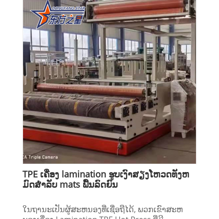
TPE ເຄື່ອງ lamination ຮູບເງົາສຽງໂຫວດທັງຫ
ມົດສໍາລັບ mats ພື້ນລົດຍົນ
ໃນຖານະເປັນຜູ້ສະຫນອງທີ່ເຊື່ອຖືໄດ້, ພວກເຂົາສະຫ