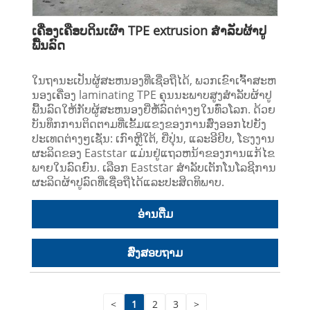
ເຄື່ອງເຄືອບດິນເຜົາ TPE extrusion ສໍາລັບຜ້າປູ
ພື້ນລົດ
ໃນຖານະເປັນຜູ້ສະຫນອງທີ່ເຊື່ອຖືໄດ້, ພວກເຂົາເຈົ້າສະຫ
ນອງເຄື່ອງ laminating TPE ຄຸນນະພາບສູງສໍາລັບຜ້າປູ
ພື້ນລົດໃຫ້ກັບຜູ້ສະຫນອງຍີ່ຫໍ້ລົດຕ່າງໆໃນທົ່ວໂລກ. ດ້ວຍ
ບັນທຶກການຕິດຕາມທີ່ເຂັ້ມແຂງຂອງການສົ່ງອອກໄປຍັງ
ປະເທດຕ່າງໆເຊັ່ນ: ເກົາຫຼີໃຕ້, ຍີ່ປຸ່ນ, ແລະອີຢິບ, ໂຮງງານ
ຜະລິດຂອງ Eaststar ແມ່ນຢູ່ແຖວຫນ້າຂອງການແກ້ໄຂ
ພາຍໃນລົດຍົນ. ເລືອກ Eaststar ສໍາລັບເຕັກໂນໂລຊີການ
ຜະລິດຜ້າປູລົດທີ່ເຊື່ອຖືໄດ້ແລະປະສິດທິພາບ.
ອ່ານ​ຕື່ມ
ສົ່ງສອບຖາມ
<
1
2
3
>