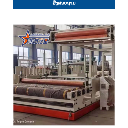
ສົ່ງສອບຖາມ