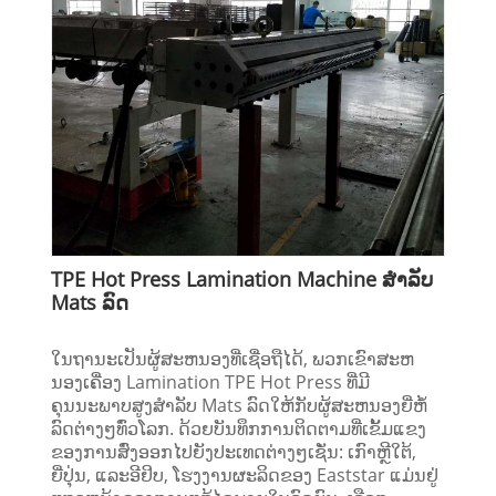
TPE Hot Press Lamination Machine ສໍາລັບ
Mats ລົດ
ໃນຖານະເປັນຜູ້ສະຫນອງທີ່ເຊື່ອຖືໄດ້, ພວກເຂົາສະຫ
ນອງເຄື່ອງ Lamination TPE Hot Press ທີ່ມີ
ຄຸນນະພາບສູງສໍາລັບ Mats ລົດໃຫ້ກັບຜູ້ສະຫນອງຍີ່ຫໍ້
ລົດຕ່າງໆທົ່ວໂລກ. ດ້ວຍບັນທຶກການຕິດຕາມທີ່ເຂັ້ມແຂງ
ຂອງການສົ່ງອອກໄປຍັງປະເທດຕ່າງໆເຊັ່ນ: ເກົາຫຼີໃຕ້,
ຍີ່ປຸ່ນ, ແລະອີຢິບ, ໂຮງງານຜະລິດຂອງ Eaststar ແມ່ນຢູ່