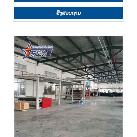
ສົ່ງສອບຖາມ