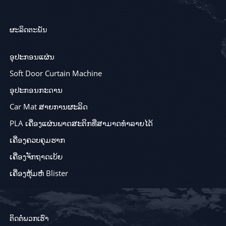
ຜະລິດຕະພັນ
ອຸປະກອນແຜ່ນ
Soft Door Curtain Machine
ອຸປະກອນກະດານ
Car Mat ສາຍການຜະລິດ
PLA ເຄື່ອງແຜ່ນພາດສະຕິກທີ່ສາມາດທໍາລາຍໄດ້
ເຄື່ອງຄວບຄຸມຮາກ
ເຄື່ອງຈັກຖາດເບ້ຍ
ເຄື່ອງຫຸ້ມຫໍ່ Blister
ຕິດຕໍ່ພວກເຮົາ