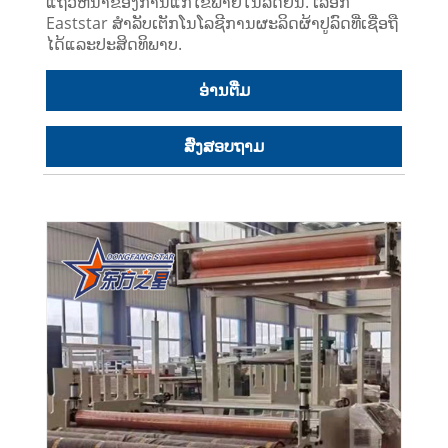
ແຖວຫນ້າຂອງການແກ້ໄຂພາຍໃນລົດຍົນ. ເລືອກ
Eaststar ສໍາລັບເຕັກໂນໂລຊີການຜະລິດຜ້າປູລົດທີ່ເຊື່ອຖື
ໄດ້ແລະປະສິດທິພາບ.
ອ່ານ​ຕື່ມ
ສົ່ງສອບຖາມ