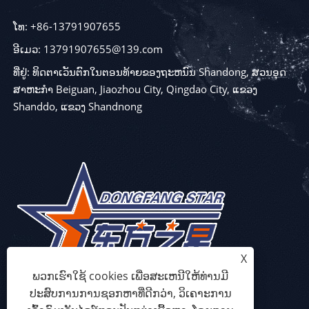
ໂທ: +86-13791907655
ອີເມວ: 13791907655@139.com
ທີ່ຢູ່: ທິດຕາເວັນຕົກໃນຕອນທ້າຍຂອງຖະຫນົນ Shandong, ສວນອຸດ
ສາຫະກໍາ Beiguan, Jiaozhou City, Qingdao City, ແຂວງ
Shanddo, ແຂວງ Shandnong
X
ພວກເຮົາໃຊ້ cookies ເພື່ອສະເຫນີໃຫ້ທ່ານມີ
ປະສົບການການຊອກຫາທີ່ດີກວ່າ, ວິເຄາະການ