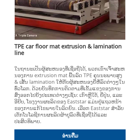
TPE car floor mat extrusion & lamination
line
ໃນຖານະເປັນຜູ້ສະຫນອງທີ່ເຊື່ອຖືໄດ້, ພວກເຂົາເຈົ້າສະຫ
ນອງການ extrusion mat ພື້ນລົດ TPE ຄຸນນະພາບສູງ
& ເສັ້ນ lamination ໃຫ້ກັບຜູ້ສະຫນອງຍີ່ຫໍ້ລົດຕ່າງໆໃນ
ທົ່ວໂລກ. ດ້ວຍບັນທຶກການຕິດຕາມທີ່ເຂັ້ມແຂງຂອງການ
ສົ່ງອອກໄປຍັງປະເທດຕ່າງໆເຊັ່ນ: ເກົາຫຼີໃຕ້, ຍີ່ປຸ່ນ, ແລະ
ອີຢິບ, ໂຮງງານຜະລິດຂອງ Eaststar ແມ່ນຢູ່ແຖວຫນ້າ
ຂອງການແກ້ໄຂພາຍໃນລົດຍົນ. ເລືອກ Eaststar ສໍາລັບ
ເຕັກໂນໂລຊີການຜະລິດຜ້າປູລົດທີ່ເຊື່ອຖືໄດ້ແລະ
ປະສິດທິພາບ.
ອ່ານ​ຕື່ມ