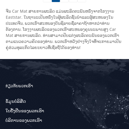
ຈີນ Car Mat ສາຍການຜະລິດ ແມ່ນຜະລິດຕະພັນຫນຶ່ງຈາກໂຮງງານ
Eaststar. ໃນຖານະເປັນຫນຶ່ງໃນຜູ້ຜະລິດຊັ້ນນໍາແລະຜູ້ສະຫນອງໃນ
ປະເທດຈີນ, ພວກເຮົາສະຫນອງບັນຊີລາຍຊື່ລາຄາຖ້າຫາກວ່າທ່ານ
ຕ້ອງການ. ໂຮງງານຜະລິດຂອງພວກເຮົາສະຫນອງຄຸນນະພາບສູງ Car
Mat ສາຍການຜະລິດ. ທ່ານສາມາດປັບແຕ່ງຜະລິດຕະພັນຂອງພວກເຮົາ
ຕາມແນວຄວາມຄິດຂອງທ່ານ. ພວກເຮົາຫວັງຢ່າງຈິງໃຈທີ່ຈະກາຍມາເປັນ
ຄູ່ຮ່ວມທຸລະກິດໄລຍະຍາວທີ່ເຊື່ອຖືໄດ້ຂອງທ່ານ!
ກ່ຽວກັບພວກເຮົາ
ຂໍ້ມູນບໍລິສັດ
ໃບຢັ້ງຢືນຂອງພວກເຮົາ
ບໍລິການຂອງພວກເຮົາ