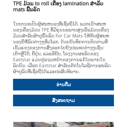
TPE ມ້ວນ to roll ເຄື່ອງ lamination ສໍາລັບ
mats ພື້ນລົດ
ໃນຖານະເປັນຜູ້ສະຫນອງທີ່ເຊື່ອຖືໄດ້, ພວກເຂົາສະຫ
ນອງເຄື່ອງມ້ວນ TPE ທີ່ມີຄຸນນະພາບສູງເພື່ອມ້ວນເຄື່ອງ
ມ້ວນສໍາລັບຜ້າປູພື້ນລົດ For Car Mats ໃຫ້ກັບຜູ້ສະຫ
ນອງຍີ່ຫໍ້ລົດຕ່າງໆທົ່ວໂລກ. ດ້ວຍບັນທຶກການຕິດຕາມທີ່
ເຂັ້ມແຂງຂອງການສົ່ງອອກໄປຍັງປະເທດຕ່າງໆເຊັ່ນ:
ເກົາຫຼີໃຕ້, ຍີ່ປຸ່ນ, ແລະອີຢິບ, ໂຮງງານຜະລິດຂອງ
Eaststar ແມ່ນຢູ່ແຖວຫນ້າຂອງການແກ້ໄຂພາຍໃນ
ລົດຍົນ. ເລືອກ Eaststar ສໍາລັບເຕັກໂນໂລຊີການຜະລິດ
ຜ້າປູລົດທີ່ເຊື່ອຖືໄດ້ແລະປະສິດທິພາບ.
ອ່ານ​ຕື່ມ
ສົ່ງສອບຖາມ