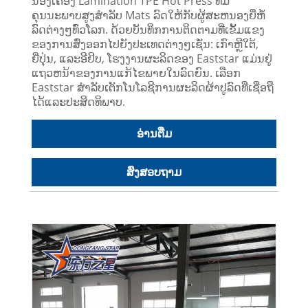
ນອງເຄື່ອງ Lamination TPE Hot Press ທີ່ມີ
ຄຸນນະພາບສູງສໍາລັບ Mats ລົດໃຫ້ກັບຜູ້ສະຫນອງຍີ່ຫໍ້
ລົດຕ່າງໆທົ່ວໂລກ. ດ້ວຍບັນທຶກການຕິດຕາມທີ່ເຂັ້ມແຂງ
ຂອງການສົ່ງອອກໄປຍັງປະເທດຕ່າງໆເຊັ່ນ: ເກົາຫຼີໃຕ້,
ຍີ່ປຸ່ນ, ແລະອີຢິບ, ໂຮງງານຜະລິດຂອງ Eaststar ແມ່ນຢູ່
ແຖວຫນ້າຂອງການແກ້ໄຂພາຍໃນລົດຍົນ. ເລືອກ
Eaststar ສໍາລັບເຕັກໂນໂລຊີການຜະລິດຜ້າປູລົດທີ່ເຊື່ອຖື
ໄດ້ແລະປະສິດທິພາບ.
ອ່ານ​ຕື່ມ
ສົ່ງສອບຖາມ