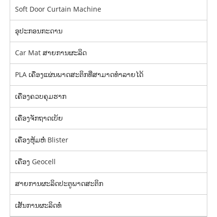
Soft Door Curtain Machine
ອຸປະກອນກະດານ
Car Mat ສາຍການຜະລິດ
PLA ເຄື່ອງແຜ່ນພາດສະຕິກທີ່ສາມາດທໍາລາຍໄດ້
ເຄື່ອງຄວບຄຸມຮາກ
ເຄື່ອງຈັກຖາດເບ້ຍ
ເຄື່ອງຫຸ້ມຫໍ່ Blister
ເຄື່ອງ Geocell
ສາຍການຜະລິດປະຕູພາດສະຕິກ
ເສັ້ນການຜະລິດທໍ່