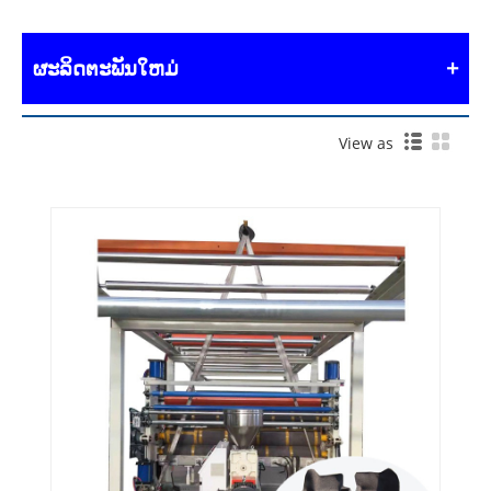
ຜະລິດຕະພັນໃຫມ່
View as