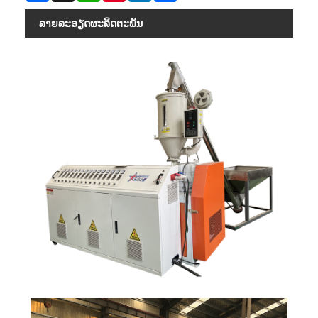
ລາຍ​ລະ​ອຽດ​ຜະ​ລິດ​ຕະ​ພັນ