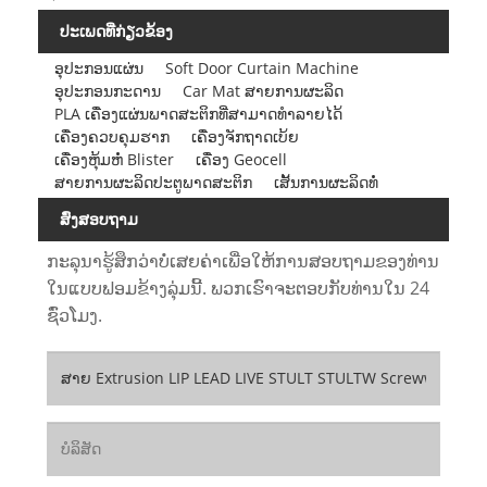
ປະເພດທີ່ກ່ຽວຂ້ອງ
ອຸປະກອນແຜ່ນ
Soft Door Curtain Machine
ອຸປະກອນກະດານ
Car Mat ສາຍການຜະລິດ
PLA ເຄື່ອງແຜ່ນພາດສະຕິກທີ່ສາມາດທໍາລາຍໄດ້
ເຄື່ອງຄວບຄຸມຮາກ
ເຄື່ອງຈັກຖາດເບ້ຍ
ເຄື່ອງຫຸ້ມຫໍ່ Blister
ເຄື່ອງ Geocell
ສາຍການຜະລິດປະຕູພາດສະຕິກ
ເສັ້ນການຜະລິດທໍ່
ສົ່ງສອບຖາມ
ກະລຸນາຮູ້ສຶກວ່າບໍ່ເສຍຄ່າເພື່ອໃຫ້ການສອບຖາມຂອງທ່ານ
ໃນແບບຟອມຂ້າງລຸ່ມນີ້. ພວກເຮົາຈະຕອບກັບທ່ານໃນ 24
ຊົ່ວໂມງ.