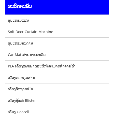
ຜະລິດຕະພັນ
ອຸປະກອນແຜ່ນ
Soft Door Curtain Machine
ອຸປະກອນກະດານ
Car Mat ສາຍການຜະລິດ
PLA ເຄື່ອງແຜ່ນພາດສະຕິກທີ່ສາມາດທໍາລາຍໄດ້
ເຄື່ອງຄວບຄຸມຮາກ
ເຄື່ອງຈັກຖາດເບ້ຍ
ເຄື່ອງຫຸ້ມຫໍ່ Blister
ເຄື່ອງ Geocell