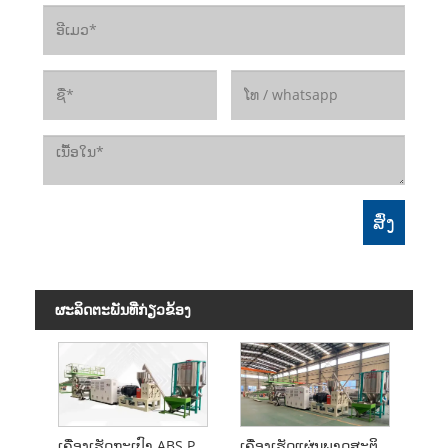
ຜະ​ລິດ​ຕະ​ພັນ​ທີ່​ກ່ຽວ​ຂ້ອງ
ເຄື່ອງເຮັດກະເປົາ ABS PC Trolley
ເຄື່ອງເຮັດແຜ່ນພາດສະຕິກ ABS