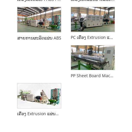
PC ເຄື່ອງ Extrusion ແຜ່ນພາດສະຕິກ
ສາຍການຜະລິດແຜ່ນ ABS
PP Sheet Board Machine
ເຄື່ອງ Extrusion ແຜ່ນພາດສະຕິກ ABS