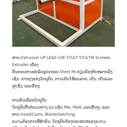
ສາຍ Extrusion LIP LEAD LIVE STULT STULTW Screww
Extruder ເຄື່ອງ
ຂັ້ນຕອນການຜະລິດອຸປະກອນ Sheet PA ກ່ຽວຂ້ອງກັບຫລາຍລິງ
ເຊັ່ນ: ການປຸງແຕ່ງວັດຖຸດິບ, ການເຮັດໃຫ້ລະລາຍ, ເຢັນ, ເຢັນແລະ
ຮູບຊົງ, ແລະອື່ນໆ.
ການຄັດເລືອກວັດຖຸດິບ
ວັດຖຸດິບຕົ້ນຕໍແມ່ນຢາງ pa (ເຊັ່ນ PA6, PA66, ແລະອື່ນໆ), ແລະ
ທາດ treadiCants, Masterbatching,
ຄວາມຕ້ອງການທີ່ສໍາຄັນ: ວັດຖຸດິບຕ້ອງຕອບສະຫນອງຄວາມ