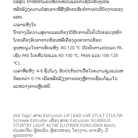
ບໍລິສຸດ, ນ້ໍາຫນັກໂມຄະທີ່ເປັນຫມັນແລະຕົວຊີ້ວັດອື່ນໆເພື່ອ
ຫລີກລ້ຽງຄວາມບໍ່ສະອາດທີ່ສົ່ງຜົນກະທົບຕໍ່ການປະຕິບັດງານຂອງ
ແຜ່ນ.
ເວລາແຫ້ງໃບ
ນ້ໍາຢາງມີຄວາມສຸພາບແລະຕ້ອງໄດ້ຮັບການປິ່ນປົວໂດຍລ່ວງຫນ້າ
ໂດຍເຄື່ອງອົບອາກາດຮ້ອນຫລືເຄື່ອງດູດອາກາດຮ້ອນ:
ອຸນຫະພູມໃນການອົບແຫ້ງ: 80-120 ℃ (ດັດປັບຕາມປະເພດ PA,
ເຊັ່ນ PA6 ໂດຍທົ່ວໄປແມ່ນ 80-100 ℃, PA66 ແມ່ນ 100-120
℃).
ເວລາທີ່ແຫ້ງ: 4-8 ຊົ່ວໂມງ, ຮັບປະກັນວ່າເນື້ອໃນຄວາມຊຸ່ມແມ່ນຫ
ນ້ອຍກວ່າ 0.1% ເພື່ອຫລີກລ້ຽງການຟອງຫຼືການເຊື່ອມໂຊມໃນ
ລະຫວ່າງການຫຼົບຫນີ.
Hot Tags: ສາຍ Extrusion LIP LEAD LIVE STULT STULTW
Screww Extruder ເຄື່ອງ ສາຍ Extrusion SLURRIUS
STURTRY LIGHT ACTW SLUTWER FORCUDER Mach,
ປະເທດຈີນ, ຜູ້ຜະລິດ, ຜູ້ສະຫນອງ, ໂຮງງານ, ຂາຍສົ່ງ, ມີ
ຄຸນນະພາບ