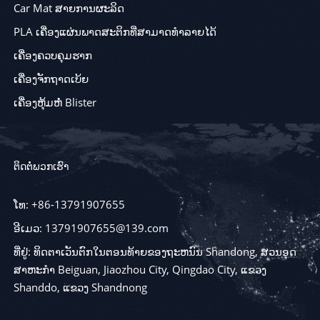
Car Mat ສາຍການຜະລິດ
PLA ເຄື່ອງແຜ່ນພາດສະຕິກທີ່ສາມາດທໍາລາຍໄດ້
ເຄື່ອງຄວບຄຸມຮາກ
ເຄື່ອງຈັກຖາດເບ້ຍ
ເຄື່ອງຫຸ້ມຫໍ່ Blister
ຕິດຕໍ່ພວກເຮົາ
ໂທ: +86-13791907655
ອີເມວ: 13791907655@139.com
ທີ່ຢູ່: ທິດຕາເວັນຕົກໃນຕອນທ້າຍຂອງຖະຫນົນ Shandong, ສວນອຸດ
ສາຫະກໍາ Beiguan, Jiaozhou City, Qingdao City, ແຂວງ
Shanddo, ແຂວງ Shandnong