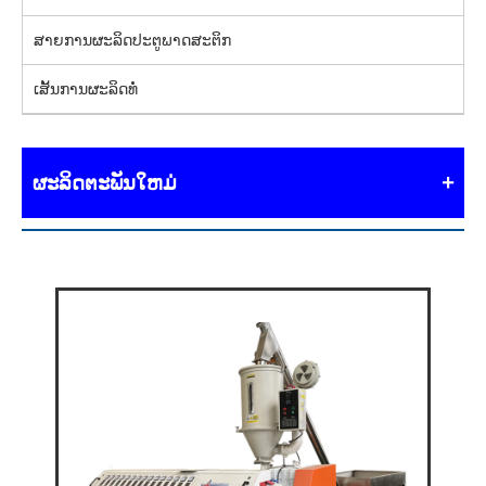
ສາຍການຜະລິດປະຕູພາດສະຕິກ
ເສັ້ນການຜະລິດທໍ່
ຜະລິດຕະພັນໃຫມ່