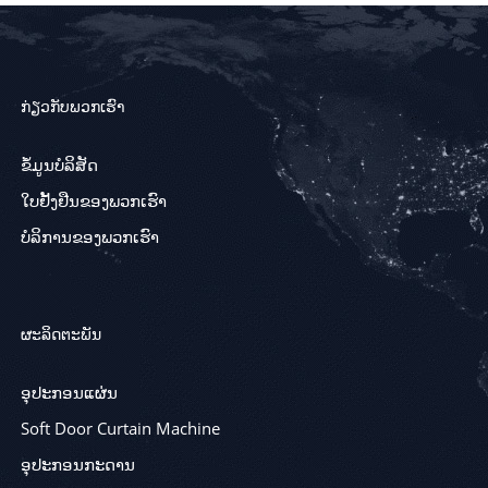
ກ່ຽວກັບພວກເຮົາ
ຂໍ້ມູນບໍລິສັດ
ໃບຢັ້ງຢືນຂອງພວກເຮົາ
ບໍລິການຂອງພວກເຮົາ
ຜະລິດຕະພັນ
ອຸປະກອນແຜ່ນ
Soft Door Curtain Machine
ອຸປະກອນກະດານ