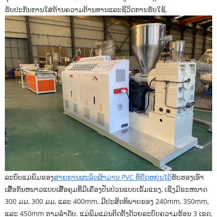
ຮັບປະກັນການໃສ່ຕ້ານຄວາມຕ້ານທານແລະຊີວິດການຮັບໃຊ້.
ລະບົບແມ່ພິມຂອງ
ສາຍການຜະລິດຜ້າມ່ານ PVC ທີ່ຍືດຫຍຸ່ນໄດ້
ຮັບຮອງເອົາ
ເສື້ອກັນຫນາວແບບເສື້ອຄຸມທີ່ມີເຄື່ອງປັ່ນປ່ວນແບບເຂັ້ມແຂງ, ເຊິ່ງມີຂະຫນາດ
300 ມມ, 300 ມມ, ແລະ 400mm, ມີປະສິດທິພາບຂອງ 240mm, 350mm,
ແລະ 450mm ຕາມລໍາດັບ. ແມ່ພິມແມ່ນຕິດຕັ້ງດ້ວຍລະບົບຄວາມຮ້ອນ 3 ເຂດ,