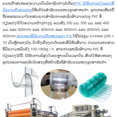
ພວກເຮົາສະຫນອງຄວາມເປັນມືອາຊີບຢ່າງຕໍ່ເນື່ອງ
PVC ໄດ້ຮັບການປ່ຽນແປງທີ່
ມີຄວາມຍືດຍຸ່ນປະຕູ
ວິທີແກ້ໄຂສໍາລັບຂະແຫນງອຸດສາຫະກໍາ. ອຸປະກອນທີ່ແກ່ນີ້
ຖືກອອກແບບມາໂດຍສະເພາະສໍາລັບການຜະລິດຜ້າມ່ານປະຕູ PVC ທີ່
ປ່ຽນແປງໄດ້ໃນຄວາມກວ້າງຕ່າງໆ, ລວມທັງ 200 ມມ, 300 ມມ, ແລະ 400
ມມ, ແລະ 400mm, ແລະ 400mm, ແລະ 400mm, ແລະ 400mm, ແລະ
400mm.
ອຸປະກອນທີ່ມີຄວາມຍືດຫຍຸ່ນຂອງ PVC
ໃຊ້ໂປແກຼມ screww sj90 ×
33 ເປັນຫຼັກຂອງມັນ, ຕິດຕັ້ງເຄື່ອງປະດັບແຜ່ນທີ່ມີຫົວສີຂາວ, ປະເພດເອກະສານ
ທີ່ມີຄວາມຫມັ້ນຄົງ 100-180kg / h. ສາຍການຜະລິດຜ້າມ່ານ PVC ທີ່
ປ່ຽນແປງໄດ້ນີ້, ໄດ້ຮັບການພິສູດໃນຕະຫຼາດເປັນເວລາດົນ, ສືບຕໍ່ໃຫ້ສະຫນອງ
ອຸປະກອນການຜະລິດວັດສະດຸທີ່ຫນ້າເຊື່ອຖືສໍາລັບຂະແຫນງອຸດສາຫະກໍາ.