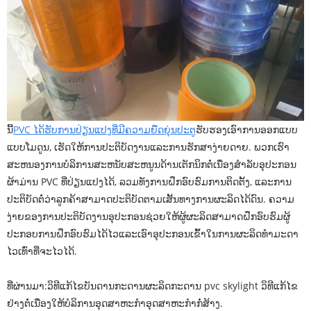
ນີ້
PVC ໄດ້ຮັບການປ່ຽນແປງທີ່ມີຄວາມຍືດຍຸ່ນປະຕູ
ຮັບຮອງເອົາການອອກແບບ
ແບບໂມດູນ, ເຮັດໃຫ້ການປະຕິບັດງານແລະການຮັກສາງ່າຍດາຍ. ພວກເຮົາ
ສະຫນອງການບໍລິການສະຫນັບສະຫນູນດ້ານເຕັກນິກຕໍ່ເນື່ອງສໍາລັບອຸປະກອນ
ຜ້າມ່ານ PVC ທີ່ປ່ຽນແປງໄດ້, ລວມທັງການຝຶກອົບຮົມການຕິດຕັ້ງ, ແລະການ
ປະຕິບັດຕໍ່ວ່າລູກຄ້າສາມາດປະຕິບັດຕາມເສັ້ນທາງການຜະລິດໄດ້ດົນ. ຄວາມ
ງ່າຍຂອງການປະຕິບັດງານອຸປະກອນຊ່ວຍໃຫ້ຜູ້ຜະລິດສາມາດຝຶກອົບຮົມຜູ້
ປະກອບການຝຶກອົບຮົມໄດ້ໄວແລະເອົາອຸປະກອນເຂົ້າໃນການຜະລິດທໍາມະດາ
ໄວເທົ່າທີ່ຈະໄວໄດ້.
ທີ່ຜ່ານມາ:
ວິທີແກ້ໄຂບັນດານກະດານຜະລິດກະດານ pvc skylight ວິທີແກ້ໄຂ
ຢ່າງຕໍ່ເນື່ອງໃຫ້ບໍລິການອຸດສາຫະກໍາອຸດສາຫະກໍາກໍ່ສ້າງ.