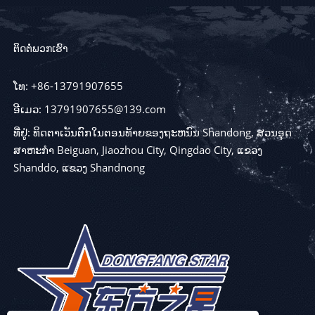
ຕິດຕໍ່ພວກເຮົາ
ໂທ: +86-13791907655
ອີເມວ: 13791907655@139.com
ທີ່ຢູ່: ທິດຕາເວັນຕົກໃນຕອນທ້າຍຂອງຖະຫນົນ Shandong, ສວນອຸດ
ສາຫະກໍາ Beiguan, Jiaozhou City, Qingdao City, ແຂວງ
Shanddo, ແຂວງ Shandnong