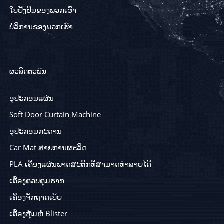
ໃບຢັ້ງຢືນຂອງພວກເຮົາ
ບໍລິການຂອງພວກເຮົາ
ຜະລິດຕະພັນ
ອຸປະກອນແຜ່ນ
Soft Door Curtain Machine
ອຸປະກອນກະດານ
Car Mat ສາຍການຜະລິດ
PLA ເຄື່ອງແຜ່ນພາດສະຕິກທີ່ສາມາດທໍາລາຍໄດ້
ເຄື່ອງຄວບຄຸມຮາກ
ເຄື່ອງຈັກຖາດເບ້ຍ
ເຄື່ອງຫຸ້ມຫໍ່ Blister