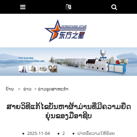
ບ້ານ
>
ຂ່າວ
>
ຂ່າວອຸດສາຫະກໍາ
ສາຍວິທີແກ້ໄຂບັນຫາຜ້າມ່ານທີ່ມີຄວາມຍືດ
ຍຸ່ນຂອງມືອາຊີບ
●
2025-11-04
●
2
●
ຝາກຂໍ້ຄວາມໃຫ້ຂ້ອຍ