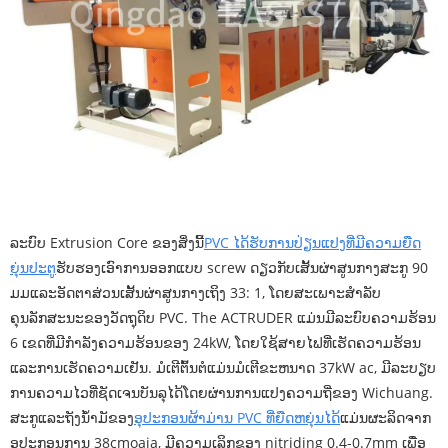
ລະບົບ Extrusion Core ຂອງສິ່ງນີ້
PVC ໄດ້ຮັບການປ່ຽນແປງທີ່ມີຄວາມຍືດ
ຍຸ່ນປະຕູ
ຮັບຮອງເອົາການອອກແບບ screw ດຽວກັບເສັ້ນຜ່າສູນກາງສະກູ 90
ມມແລະອັດຕາສ່ວນເສັ້ນຜ່າສູນກາງເຖິງ 33: 1, ໂດຍສະເພາະສໍາລັບ
ຄຸນລັກສະນະຂອງວັດຖຸດິບ PVC. The ACTRUDER ແມ່ນມີລະບົບຄວາມຮ້ອນ
6 ເຂດທີ່ມີກໍາລັງຄວາມຮ້ອນຂອງ 24kW, ໂດຍໃຊ້ສາຍໄຟທີ່ເຮັດຄວາມຮ້ອນ
ແລະການເຮັດຄວາມເຢັນ. ມໍເຕີຕົ້ນຕໍແມ່ນມໍເຕີຂະຫນາດ 37kW ac, ມີລະບຽບ
ການຄວາມໄວທີ່ຊັດເຈນບັນລຸໄດ້ໂດຍຜ່ານການແປງຄວາມຖີ່ຂອງ Wichuang.
ສະກູແລະຖັງນໍ້າມັຂອງ
ອຸປະກອນຜ້າມ່ານ PVC ທີ່ຍືດຫຍຸ່ນໄດ້
ແມ່ນຜະລິດຈາກ
ອຸປະກອນການ 38cmoaia, ມີຄວາມເລິກຂອງ nitriding 0.4-0.7mm ເພື່ອ