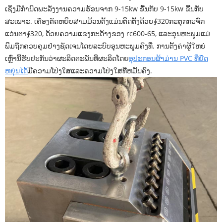
ເຊິ່ງມີກໍານົດພະລັງງານຄວາມຮ້ອນຈາກ 9-15kw ຂື້ນກັບ 9-15kw ຂື້ນກັບ
ສະເພາະ. ເຄື່ອງຕັດຫຍິບສາມມ້ວນຕັ້ງແມ່ນຕິດຕັ້ງດ້ວຍ∮320ກະຕຸກກະຈົກ
ແວ່ນຕາ∮320, ດ້ວຍຄວາມແຂງກະດ້າງຂອງ rc600-65, ແລະອຸນຫະພູມແມ່
ພິມຖືກຄວບຄຸມຢ່າງຊັດເຈນໂດຍລະບົບອຸນຫະພູມຄົງທີ່. ການຕັ້ງຄ່າຜູ້ໃຫຍ່
ເຫຼົ່ານີ້ຮັບປະກັນວ່າຜະລິດຕະພັນທີ່ຜະລິດໂດຍ
ອຸປະກອນຜ້າມ່ານ PVC ທີ່ຍືດ
ຫຍຸ່ນໄດ້
ມີຄວາມໂປ່ງໃສແລະຄວາມໂປ່ງໃສທີ່ຫມັ້ນຄົງ.