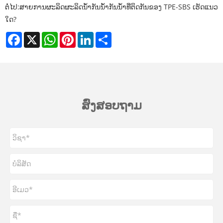
ຕໍ່ໄປ:
ສາຍການຜະລິດຜະລິດນ້ໍາກັນນ້ໍາກັນນ້ໍາທີ່ຕິດກັນຂອງ TPE-SBS ເຮັດແນວ
ໃດ?
Facebook
X
WhatsApp
Pinterest
LinkedIn
Share
ສົ່ງສອບຖາມ