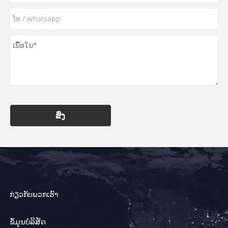
ສົ່ງ
ກ່ຽວກັບພວກເຮົາ
ຂໍ້ມູນບໍລິສັດ