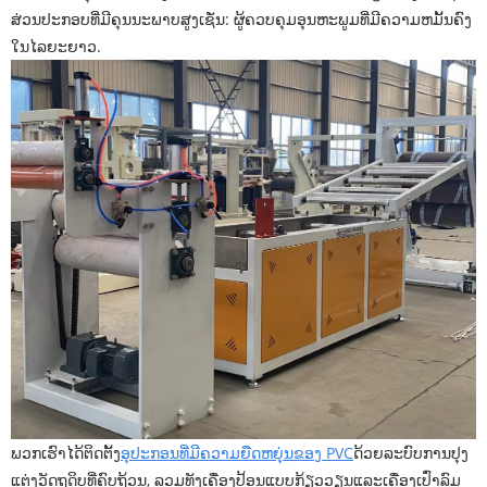
ສ່ວນປະກອບທີ່ມີຄຸນນະພາບສູງເຊັ່ນ: ຜູ້ຄວບຄຸມອຸນຫະພູມທີ່ມີຄວາມຫມັ້ນຄົງ
ໃນໄລຍະຍາວ.
ພວກເຮົາໄດ້ຕິດຕັ້ງ
ອຸປະກອນທີ່ມີຄວາມຍືດຫຍຸ່ນຂອງ PVC
ດ້ວຍລະບົບການປຸງ
ແຕ່ງວັດຖຸດິບທີ່ຄົບຖ້ວນ, ລວມທັງເຄື່ອງປ້ອນແບບກ້ຽວວຽນແລະເຄື່ອງເປົ່າລົມ