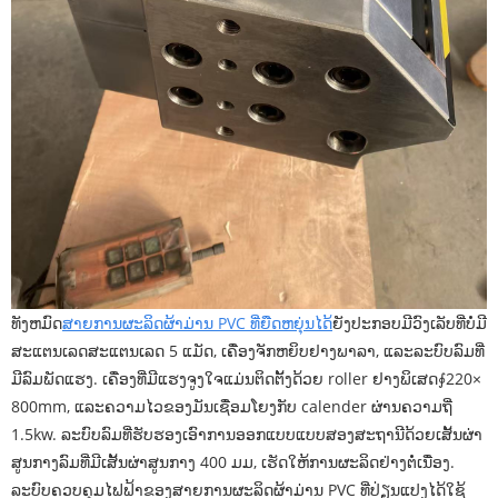
ທັງຫມົດ
ສາຍການຜະລິດຜ້າມ່ານ PVC ທີ່ຍືດຫຍຸ່ນໄດ້
ຍັງປະກອບມີວົງເລັບທີ່ບໍ່ມີ
ສະແຕນເລດສະແຕນເລດ 5 ແມັດ, ເຄື່ອງຈັກຫຍິບຢາງພາລາ, ແລະລະບົບລົມທີ່
ມີລົມພັດແຮງ. ເຄື່ອງທີ່ມີແຮງຈູງໃຈແມ່ນຕິດຕັ້ງດ້ວຍ roller ຢາງພິເສດ∮220×
800mm, ແລະຄວາມໄວຂອງມັນເຊື່ອມໂຍງກັບ calender ຜ່ານຄວາມຖີ່
1.5kw. ລະບົບລົມທີ່ຮັບຮອງເອົາການອອກແບບແບບສອງສະຖານີດ້ວຍເສັ້ນຜ່າ
ສູນກາງລົມທີ່ມີເສັ້ນຜ່າສູນກາງ 400 ມມ, ເຮັດໃຫ້ການຜະລິດຢ່າງຕໍ່ເນື່ອງ.
ລະບົບຄວບຄຸມໄຟຟ້າຂອງສາຍການຜະລິດຜ້າມ່ານ PVC ທີ່ປ່ຽນແປງໄດ້ໃຊ້