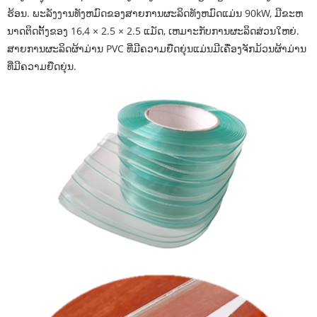
ຮ້ອນ. ພະລັງງານທັງຫມົດຂອງສາຍການຜະລິດທັງຫມົດແມ່ນ 90kW, ມີຂະຫ
ນາດຕິດຕັ້ງຂອງ 16,4 × 2.5 × 2.5 ແມັດ, ເຫມາະກັບການຜະລິດສ່ວນໃຫຍ່.
ສາຍການຜະລິດຜ້າມ່ານ PVC ທີ່ມີຄວາມຍືດຍຸ່ນແມ່ນມີເຄື່ອງຈັກມ້ວນຜ້າມ່ານ
ທີ່ມີຄວາມຍືດຍຸ່ນ.