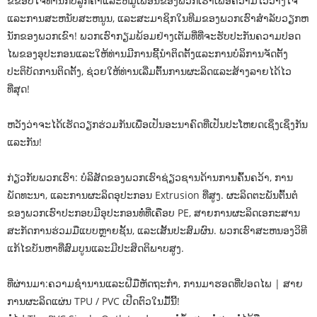
ຂໍຂອບໃຈທ່ານກັບລູກຄ້າແລະຫມູ່ເພື່ອນຂອງພວກເຮົາເພື່ອຄວາມໄວ້ວາງໃຈ
ແລະການສະຫນັບສະຫນູນ, ແລະສະມາຊິກໃນທີມຂອງພວກເຮົາສໍາລັບວຽກຫ
ນັກຂອງພວກເຂົາ! ພວກເຮົາກຽມພ້ອມຢ່າງເຕັມທີ່ທີ່ຈະຮັບປະກັນຄວາມປອດ
ໄພຂອງອຸປະກອນແລະໃຫ້ທ່ານມີການຊີ້ນໍາຕິດຕັ້ງແລະການບໍລິການຈັດຕັ້ງ
ປະຕິບັດການຕິດຕັ້ງ, ຊ່ວຍໃຫ້ທ່ານເລີ່ມຕົ້ນການຜະລິດແລະສ້າງລາຍໄດ້ໄວ
ທີ່ສຸດ!
ຫວັງວ່າຈະໄດ້ເຮັດວຽກຮ່ວມກັນເພື່ອເປັນອະນາຄົດທີ່ເປັນປະໂຫຍດເຊິ່ງເຊິ່ງກັນ
ແລະກັນ!
ກ່ຽວກັບພວກເຮົາ: ບໍລິສັດຂອງພວກເຮົາຊ່ຽວຊານດ້ານການຄົ້ນຄວ້າ, ການ
ພັດທະນາ, ແລະການຜະລິດອຸປະກອນ Extrusion ທີ່ສູງ. ຜະລິດຕະພັນຕົ້ນຕໍ
ຂອງພວກເຮົາປະກອບມີອຸປະກອນທໍ່ທີ່ເຄືອບ PE, ສາຍການຜະລິດເອກະສານ
ສະກັດການຮ່ວມມືແບບຫຼາຍຊັ້ນ, ແລະເສັ້ນປະສົມຜົນ. ພວກເຮົາສະຫນອງວິທີ
ແກ້ໄຂບັນຫາທີ່ສົມບູນແລະມີປະສິດຕິພາບສູງ.
ທີ່ຜ່ານມາ:
ຄວາມຊໍານານແລະຝີມືຫັດຖະກໍາ, ການມາຮອດທີ່ປອດໄພ | ສາຍ
ການຜະລິດແຜ່ນ TPU / PVC ເປີດຕົວໃນມື້ນີ້!