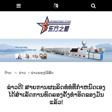
ບ້ານ
>
ຂ່າວ
>
ຂ່າວຂອງບໍລິສັດ
ຂ່າວດີ! ສາຍການຜະລິດທໍ່ທໍ່ທີ່ກໍາຫນົດເອງ
ໄດ້ສໍາເລັດການທົດລອງຄັ້ງທໍາອິດຂອງມັນ
ແລ້ວ!