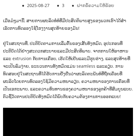
●
2025-08-27
●
3
●
ຝາກຂໍ້ຄວາມໃຫ້ຂ້ອຍ
ເມື່ອມໍ່ໆມານີ້, ສາຍການຜະລິດທໍ່ທໍ່ທີ່ມີປະສິດຕິພາບສູງຂອງພວກເຮົາໄດ້ສໍາ
ເລັດການທົດລອງໃຊ້ໂຮງງານສຸດທ້າຍຂອງມັນ!
ຢູ່ໃນສະຖານທີ່, ປະຕິບັດຕາມການເລີ່ມຕົ້ນຂອງເສັ້ນທັງຫມົດ, ອຸປະກອນທີ່
ປະຕິບັດໄດ້ຢ່າງສະດວກສະບາຍແລະມີປະສິດທິພາບ. ຈາກການໃຫ້ອາຫານ
ແລະ extrusion ກັບການເຄືອບ, ເຮັດໃຫ້ເຢັນແລະມີຮູບຮ່າງ, ແລະສຸດທ້າຍທີ່
ຈະເປັນລົມງ່າຍ, ຂະບວນການທັງຫມົດແມ່ນ seamless ແລະລຽບ. ການ
ທົດສອບຢູ່ໃນສະຖານທີ່ໄດ້ຮັບການຢັ້ງຢືນວ່າຜະລິດຕະພັນທໍ່ທີ່ຖືກເຄືອບທີ່
ຜະລິດໂດຍການທົດລອງໃຊ້ມີຄວາມຫນາລຽບ, ຄວາມຫນາຂອງການເຄືອບທີ່
ເປັນເອກະພາບ, ແລະຄວາມທົນທານຂອງຄວາມຫນາຂອງລູກຄ້າທີ່ສົມບູນແບບ.
ຕົວຊີ້ວັດການປະຕິບັດທັງຫມົດໄດ້ພົບກັບຄວາມຕ້ອງການການອອກແບບ!