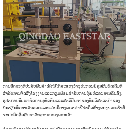
ການທົດລອງທີ່ປະສົບຜົນສໍາເລັດນີ້ໄດ້ສະແດງວ່າອຸປະກອນມີຄຸນສົມບັດເຕັມທີ່
ສໍາລັບການຈັດສົ່ງໂຮງງານແລະກຽມພ້ອມສໍາລັບການຫຸ້ມຫໍ່ແລະການຂົນສົ່ງ.
ອຸປະກອນນີ້ປະຫຍັດການອຸທິດຕົນແລະສະຕິປັນຍາຂອງທີມວິສະວະກໍາຂອງ
ນັກຮຽນທິດຕາເວັນອອກແລະແມ່ນມີບາງພຣະຄໍາພີປະດິດສ້າງຂອງພວກເຮົາທີ່
ຈະປະດິດຄິດສັນຍາລັກສະນະຂອງພວກເຮົາ.