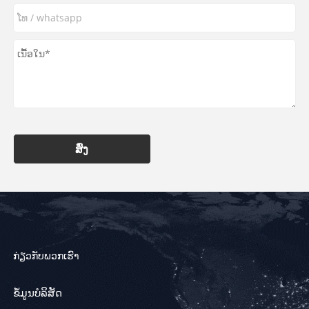
ສົ່ງ
ກ່ຽວກັບພວກເຮົາ
ຂໍ້ມູນບໍລິສັດ