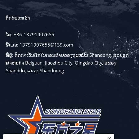
ຕິດຕໍ່ພວກເຮົາ
ໂທ: +86-13791907655
ອີເມວ: 13791907655@139.com
ທີ່ຢູ່: ທິດຕາເວັນຕົກໃນຕອນທ້າຍຂອງຖະຫນົນ Shandong, ສວນອຸດ
ສາຫະກໍາ Beiguan, Jiaozhou City, Qingdao City, ແຂວງ
Shanddo, ແຂວງ Shandnong