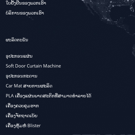
ໃບຢັ້ງຢືນຂອງພວກເຮົາ
ບໍລິການຂອງພວກເຮົາ
ຜະລິດຕະພັນ
ອຸປະກອນແຜ່ນ
Soft Door Curtain Machine
ອຸປະກອນກະດານ
Car Mat ສາຍການຜະລິດ
PLA ເຄື່ອງແຜ່ນພາດສະຕິກທີ່ສາມາດທໍາລາຍໄດ້
ເຄື່ອງຄວບຄຸມຮາກ
ເຄື່ອງຈັກຖາດເບ້ຍ
ເຄື່ອງຫຸ້ມຫໍ່ Blister