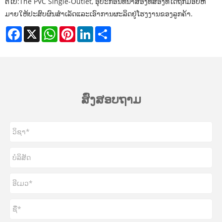
ຕໍ່ໄປ:
The PVC Single-Outlet, ອຸປະກອນທໍ່ນ້ໍາສອງທໍ່ສອງທໍ່ໄດ້ຖືກມອບຫ
ມາຍໃຫ້ປະສົບຜົນສໍາເລັດແລະເອົາການຜະລິດຢູ່ໂຮງງານຂອງລູກຄ້າ.
Facebook
X
WhatsApp
Pinterest
LinkedIn
Share
ສົ່ງສອບຖາມ